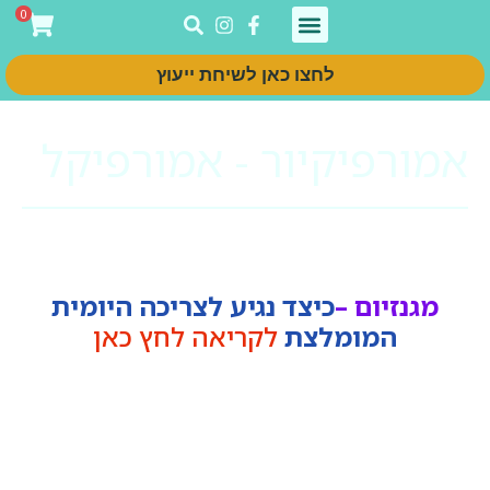
0
בריאות העור
תוספי תזונה
מכשירי בריאות
מבצעים ומארזים
לחצו כאן לשיחת ייעוץ
אמורפיקיור - אמורפיקל
מגנזיום –
כיצד נגיע לצריכה היומית
המומלצת
לקריאה לחץ כאן