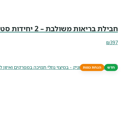
חבילת בריאות משולבת – 2 יחידות סטיביאפ 120 קפסולות-פלוס-שמן זרעי רימונים 50 מ"ל
₪
397
חדש
הנחת כמות