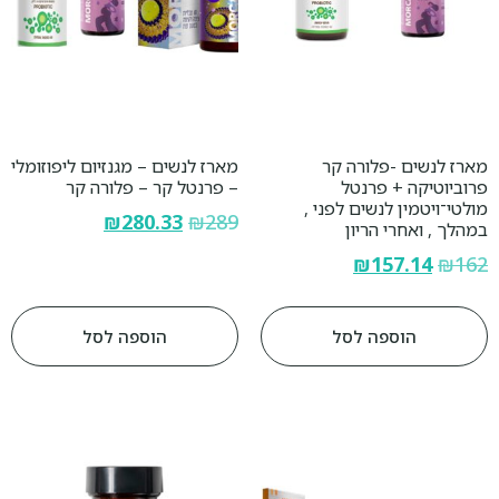
מארז לנשים -פלורה קר
מארז לנשים – מגנזיום ליפוזומלי
פרוביוטיקה + פרנטל
– פרנטל קר – פלורה קר
מולטי־ויטמין לנשים לפני ,
₪
280.33
₪
289
במהלך , ואחרי הריון
₪
157.14
₪
162
הוספה לסל
הוספה לסל