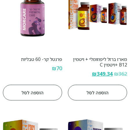
מארז ברזל ליפוזומלי + ויטמין
פרנטל קר- 60 טבליות
B12 +ויטמין C
₪
70
₪
349.34
₪
362
הוספה לסל
הוספה לסל