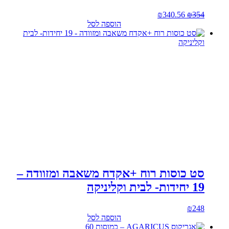
המחיר
המחיר
₪
340.56
₪
354
המקורי
הנוכחי
הוספה לסל
היה:
הוא:
₪340.56.
₪354.
סט כוסות רוח +אקדח משאבה ומזוודה –
19 יחידות- לבית וקליניקה
₪
248
הוספה לסל