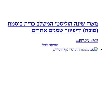
מארז שינה הוליסטי המשלב כרית כוסמת
(סובה) ודיפיוזר שמנים אתרים
המחיר
המחיר
₪
457.23
₪
505
המקורי
הנוכחי
הוספה לסל
היה:
הוא:
₪457.23.
₪505.