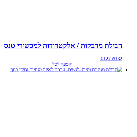
חבילת מדבקות / אלקטרודות למכשירי טנס
המחיר
המחיר
₪
127
₪
132
המקורי
הנוכחי
הוספה לסל
היה:
הוא:
₪127.
₪132.