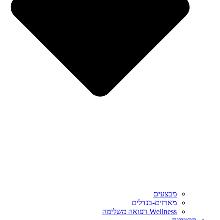
מבצעים
מארזים-בנדלים
Wellness רפואה משלימה