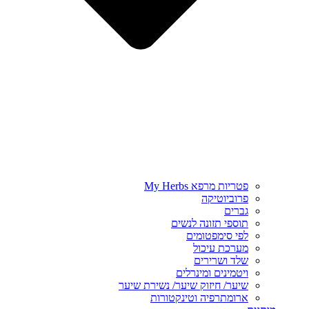
פטריות מרפא My Herbs
פרוביוטיקה
גברים
תוספי תזונה לנשים
לפי סימפטומים
מערכת עיכול
שלד ושרירים
ויטמינים ומינרלים
שיער/ חיזוק שיער/ נשירת שיער
ארומתרפיה וטינקטורות