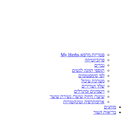
פטריות מרפא My Herbs
פרוביוטיקה
גברים
תוספי תזונה לנשים
לפי סימפטומים
מערכת עיכול
שלד ושרירים
ויטמינים ומינרלים
שיער/ חיזוק שיער/ נשירת שיער
ארומתרפיה וטינקטורות
מותגים
בריאות העור