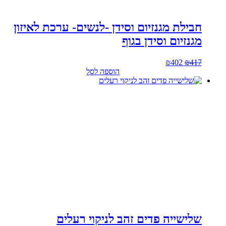
חבילת מגנזיום וסידן -לנשים- ערכת לאיזון
מגנזיום וסידן בגוף
המחיר
המחיר
₪
402
₪
417
המקורי
הנוכחי
הוספה לסל
היה:
הוא:
₪402.
₪417.
שלישייה פדים זהב לניקוי רעלים