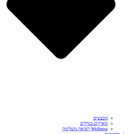
מבצעים
מארזים-בנדלים
Wellness רפואה משלימה