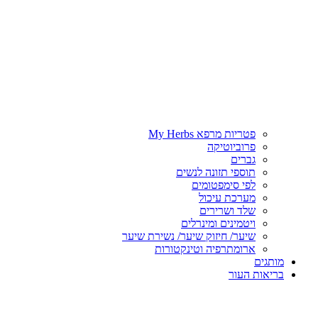
פטריות מרפא My Herbs
פרוביוטיקה
גברים
תוספי תזונה לנשים
לפי סימפטומים
מערכת עיכול
שלד ושרירים
ויטמינים ומינרלים
שיער/ חיזוק שיער/ נשירת שיער
ארומתרפיה וטינקטורות
מותגים
בריאות העור