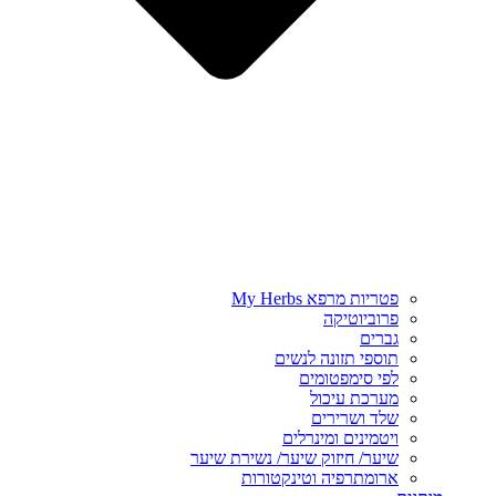
פטריות מרפא My Herbs
פרוביוטיקה
גברים
תוספי תזונה לנשים
לפי סימפטומים
מערכת עיכול
שלד ושרירים
ויטמינים ומינרלים
שיער/ חיזוק שיער/ נשירת שיער
ארומתרפיה וטינקטורות