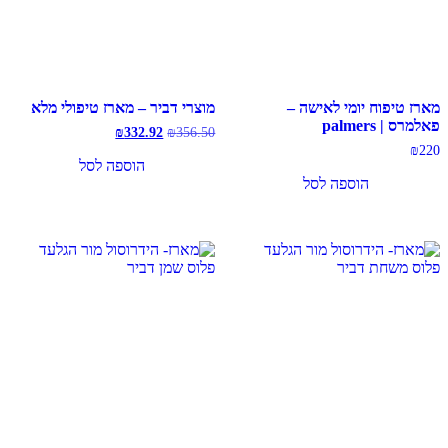
מארז טיפוח יומי לאישה –
מוצרי דביר – מארז טיפולי מלא
פאלמרס | palmers
המחיר
המחיר
₪
332.92
₪
356.50
המקורי
הנוכחי
₪
220
היה:
הוא:
הוספה לסל
₪332.92.
₪356.50.
הוספה לסל