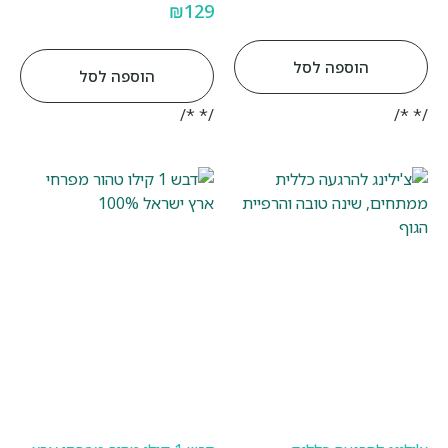
₪
129
הוספה לסל
הוספה לסל
/* */
/* */