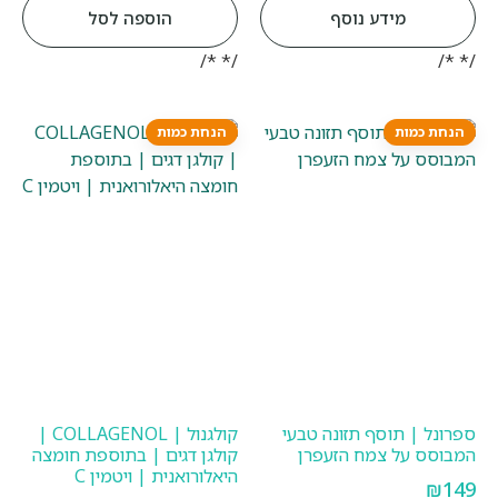
מידע נוסף
הוספה לסל
/* */
/* */
הנחת כמות
הנחת כמות
ספרונל | תוסף תזונה טבעי
קולגנול | COLLAGENOL |
המבוסס על צמח הזעפרן
קולגן דגים | בתוספת חומצה
היאלורואנית | ויטמין C
₪
149