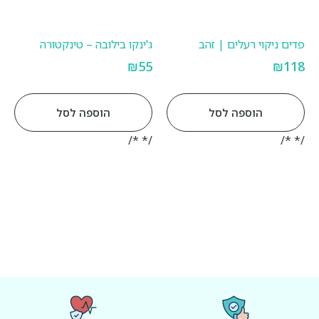
פדים ניקוי רעלים | זהב
ג'ינקו בילובה – טינקטורה
₪
55
₪
118
הוספה לסל
הוספה לסל
/* */
/* */