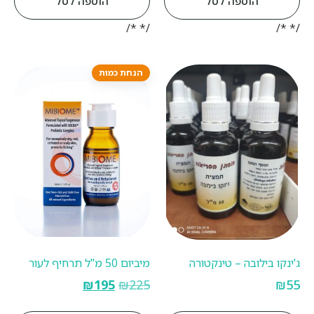
הוספה לסל
הוספה לסל
/* */
/* */
הנחת כמות
ג'ינקו בילובה – טינקטורה
מיביום 50 מ"ל תרחיף לעור
₪
195
₪
225
₪
55