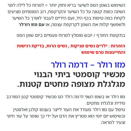
השימוש בשמן המפ לשיער בריא וחזק יותר > למרוח כל לילה לפני
השינה כמות קטנה על כל השיער והקרקפת, רוב המומחים מציעים
לקחת כמה טיפות בכף היד, ועם הידיים לעבור לאורך כל השיער
ולשפשף קלות את השמן לקרקפת עצמה, או
עם מזו רורלר
בתקופת החורף / יובש מומלץ למרוח פעמיים ביום שמן המפ
הזהרות
:
ילדים נשים מניקות , נשים הרות, בדיקת רגישות
והתייעצות טרם שימוש
מזו רולר – דרמה רולר
מכשיר קוסמטי ביתי הבנוי
מגלגלת מצופה מחטים קטנות.
מזו רולר או בשמו השני דרמה רולר הנו מכשיר קוסמטי קטן המורכב
מידית וגלגלת מחטים.
טיפול עם מזו רולר מעודד את העור לייצר בעצמו קולגן ואלסטין
ובשימוש יום יומי הוא ממריץ את הדם ועל ידי כך שומר על עור חיוני
וצעיר למראה.