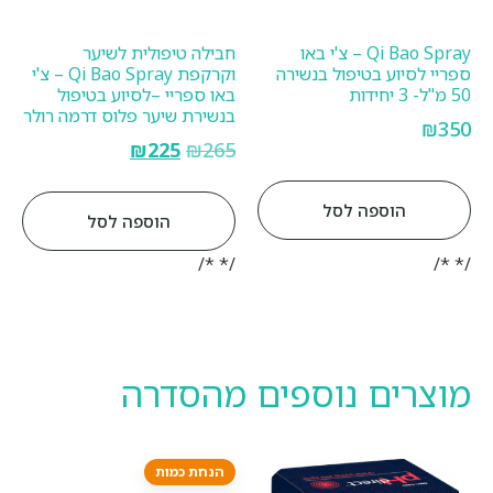
Qi Bao Spray – צ'י באו
חבילה טיפולית לשיער
ספריי לסיוע בטיפול בנשירה
וקרקפת Qi Bao Spray – צ'י
50 מ"ל- 3 יחידות
באו ספריי –לסיוע בטיפול
בנשירת שיער פלוס דרמה רולר
₪
350
₪
225
₪
265
הוספה לסל
הוספה לסל
/* */
/* */
מוצרים נוספים מהסדרה
הנחת כמות