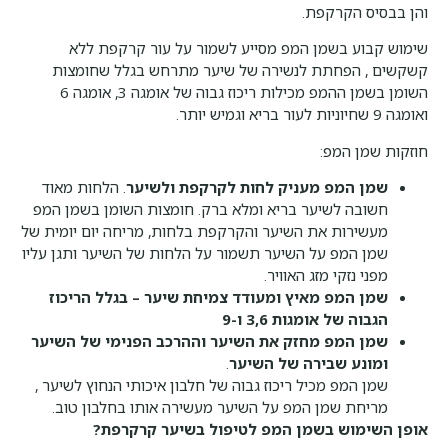
והן בבסיס הקרקפת.
שימוש קבוע בשמן המפ מסייע לשמור על עור קרקפת ללא
קשקשים , הפחתת לנשירה של שיער מתרחש בגלל שחומצות
השומן בשמן ההמפ מכילות ריכוז גבוה של אומגה 3, אומגה 6
ואומגה 9 שחיוניות לעור בריא וגמיש יותר.
חוזקות שמן המפ:
שמן המפ מעניק לחות לקרקפת ולשיער
. הלחות מאוד
חשובה לשיער בריא ומלא ברק. חומצות השומן בשמן המפ
מעשירות את השיער והקרקפת בלחות, מריחה יום יומית של
שמן המפ על השיער תשמור על הלחות של השיער ותגן עליו
מפני נזקי מזג האוויר.
שמן המפ מאיץ ומעודד צמיחת שיער
–
בגלל הריכוז
הגבוה של אומגות 3,6 ו-9
שמן המפ מחזק את השיער וההרכב הפנימי של השיער
ומונע שבירה של השיער
.
שמן המפ מכיל ריכוז גבוה של חלבון איכותי הנחוץ לשיער ,
מריחת שמן המפ על השיער מעשירה אותו בחלבון טוב.
אופן השימוש בשמן המפ לטיפול בשיער קרקרפת
?