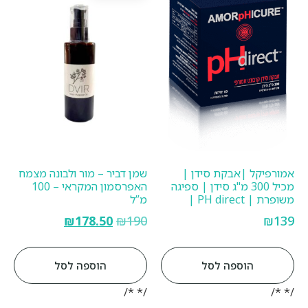
אמורפיקל |אבקת סידן |
שמן דביר – מור ולבונה מצמח
מכיל 300 מ"ג סידן | ספיגה
האפרסמון המקראי – 100
משופרת | PH direct |
מ”ל
₪
178.50
₪
190
₪
139
הוספה לסל
הוספה לסל
/* */
/* */