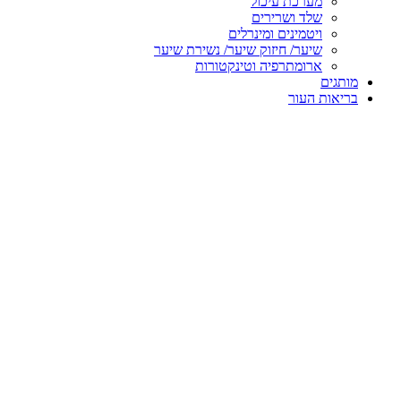
מערכת עיכול
שלד ושרירים
ויטמינים ומינרלים
שיער/ חיזוק שיער/ נשירת שיער
ארומתרפיה וטינקטורות
מותגים
בריאות העור