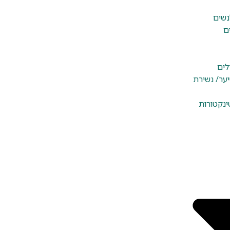
נשים
ם
לים
יער/ נשירת
ינקטורות