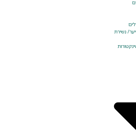
ם
לים
יער/ נשירת
ינקטורות